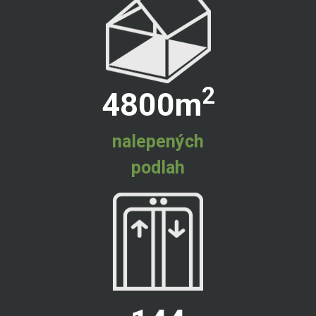
2
4800
m
nalepených
podlah