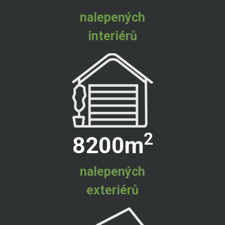
nalepených
interiérů
2
8200
m
nalepených
exteriérů