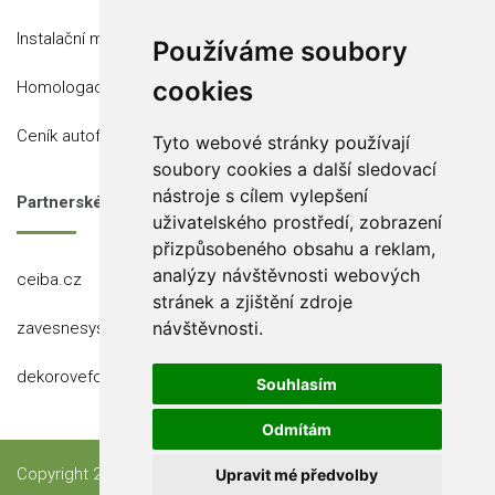
Instalační místa
Používáme soubory
cookies
Homologace
Ceník autofólií
Tyto webové stránky používají
soubory cookies a další sledovací
nástroje s cílem vylepšení
Partnerské stránky
uživatelského prostředí, zobrazení
přizpůsobeného obsahu a reklam,
analýzy návštěvnosti webových
ceiba.cz
stránek a zjištění zdroje
návštěvnosti.
zavesnesystemy.cz
dekorovefolie.cz
Souhlasím
Odmítám
Copyright 2023 Ceiba, s.r.o.
Upravit mé předvolby