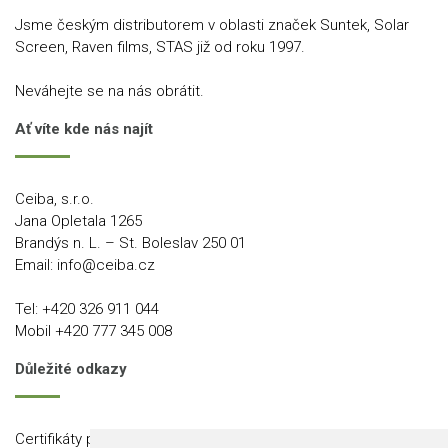
Jsme českým distributorem v oblasti značek Suntek, Solar
Screen, Raven films, STAS již od roku 1997.
Neváhejte se na nás obrátit.
Ať víte kde nás najít
Ceiba, s.r.o.
Jana Opletala 1265
Brandýs n. L. – St. Boleslav 250 01
Email:
info@ceiba.cz
Tel:
+420 326 911 044
Mobil
+420 777 345 008
Důležité odkazy
Certifikáty produktů