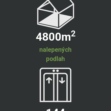
2
4800
m
nalepených
podlah