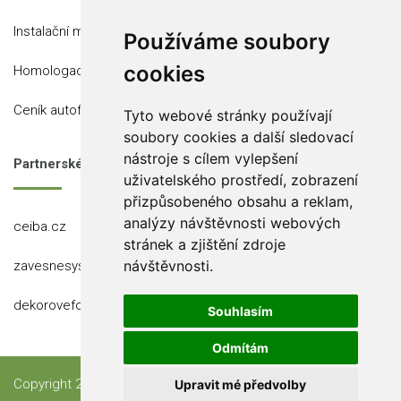
Instalační místa
Používáme soubory
cookies
Homologace
Ceník autofólií
Tyto webové stránky používají
soubory cookies a další sledovací
nástroje s cílem vylepšení
Partnerské stránky
uživatelského prostředí, zobrazení
přizpůsobeného obsahu a reklam,
analýzy návštěvnosti webových
ceiba.cz
stránek a zjištění zdroje
návštěvnosti.
zavesnesystemy.cz
dekorovefolie.cz
Souhlasím
Odmítám
Copyright 2023 Ceiba, s.r.o.
Upravit mé předvolby