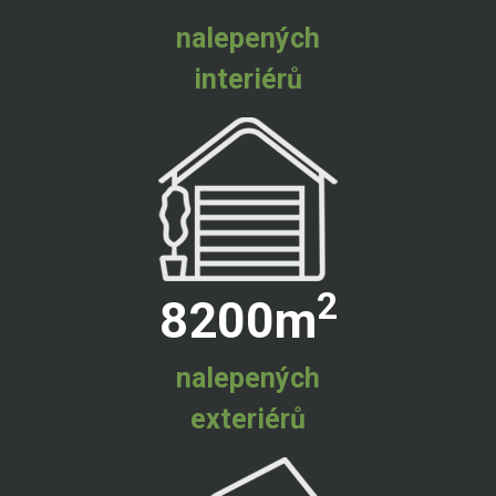
nalepených
interiérů
2
8200
m
nalepených
exteriérů