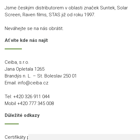
Jsme českým distributorem v oblasti značek Suntek, Solar
Screen, Raven films, STAS již od roku 1997.
Neváhejte se na nás obrátit.
Ať víte kde nás najít
Ceiba, s.r.o.
Jana Opletala 1265
Brandýs n. L. – St. Boleslav 250 01
Email:
info@ceiba.cz
Tel:
+420 326 911 044
Mobil
+420 777 345 008
Důležité odkazy
Certifikáty produktů