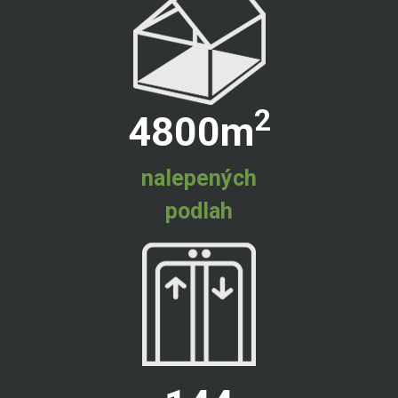
2
4800
m
nalepených
podlah