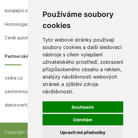
Instalační místa
Používáme soubory
cookies
Homologace
Ceník autofólií
Tyto webové stránky používají
soubory cookies a další sledovací
nástroje s cílem vylepšení
Partnerské stránky
uživatelského prostředí, zobrazení
přizpůsobeného obsahu a reklam,
analýzy návštěvnosti webových
ceiba.cz
stránek a zjištění zdroje
návštěvnosti.
zavesnesystemy.cz
dekorovefolie.cz
Souhlasím
Odmítám
Copyright 2023 Ceiba, s.r.o.
Upravit mé předvolby