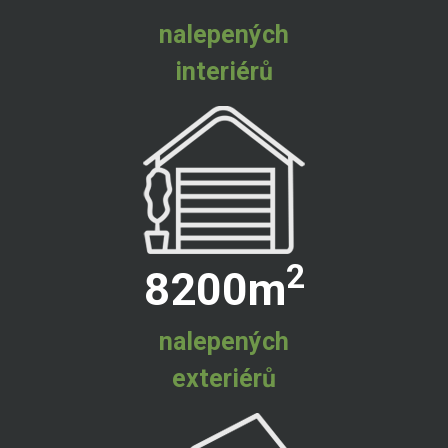
nalepených
interiérů
2
8200
m
nalepených
exteriérů