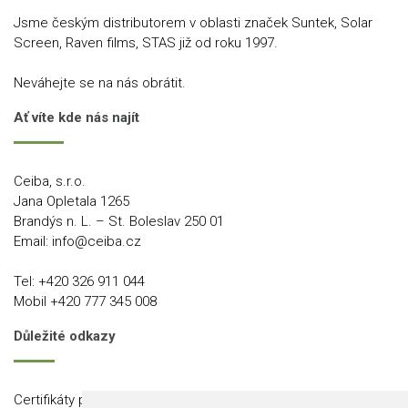
Jsme českým distributorem v oblasti značek Suntek, Solar
Screen, Raven films, STAS již od roku 1997.
Neváhejte se na nás obrátit.
Ať víte kde nás najít
Ceiba, s.r.o.
Jana Opletala 1265
Brandýs n. L. – St. Boleslav 250 01
Email:
info@ceiba.cz
Tel:
+420 326 911 044
Mobil
+420 777 345 008
Důležité odkazy
Certifikáty produktů