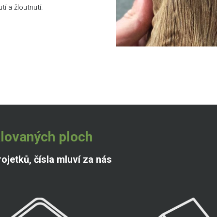
í a žloutnutí.
talovaných ploch
ojetků, čísla mluví za nás