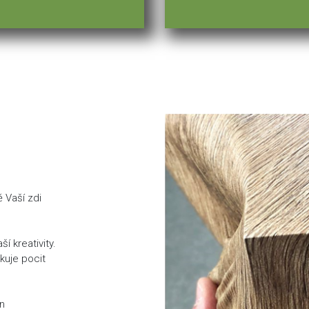
ě Vaší zdi
í kreativity.
ukuje pocit
en