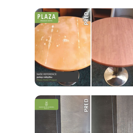
Hotel a Statek Všetice
Polep dřevěného nábytku
Chci vědět více...
Wellness Hotel Step
Polep zdí a nábytku
Chci vědět více...