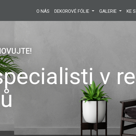
O NÁS
DEKOROVÉ FÓLIE
GALERIE
KE 
NÍ
přehled o aktu
ch