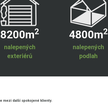
2
2
8200
m
4800
m
nalepených
nalepených
exteriérů
podlah
e mezi další spokojené klienty.