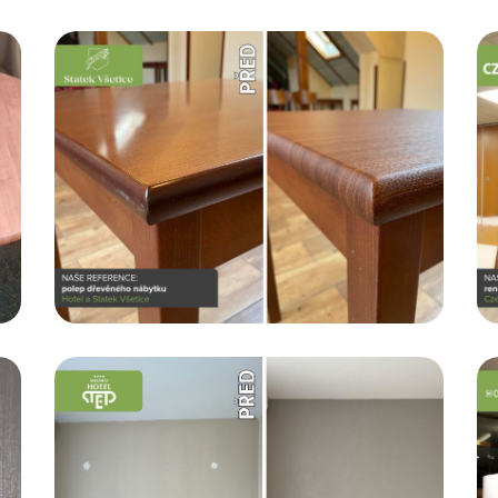
Czech Inn Hotels
Renovace posuvných stěn
Chci vědět více...
Hotel Savoy
Polep hotelové recepce
Chci vědět více...