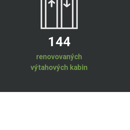
144
renovovaných
výtahových kabin