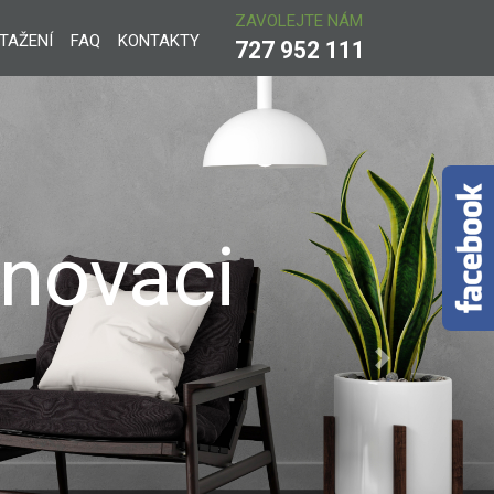
ZAVOLEJTE NÁM
STAŽENÍ
FAQ
KONTAKTY
727 952 111
álních
Next