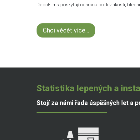
DecoFilms poskytují ochranu proti vlhkosti, blednut
Chci vědět více...
Statistika lepených a ins
Stojí za námi řada úspěšných let a pr