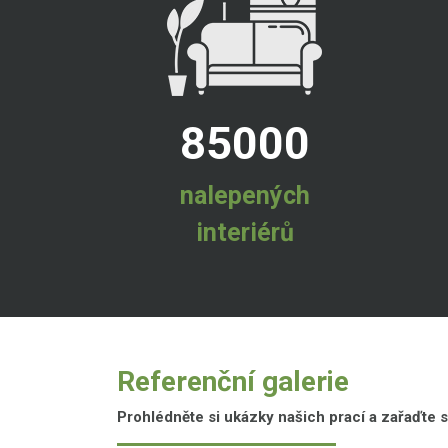
85000
nalepených
interiérů
Referenční galerie
Prohlédněte si ukázky našich prací a zařaďte s