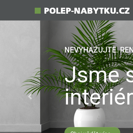
BROŽURA KE STAŽE
Mějte 
dekore
Previous
Chci vědět více...