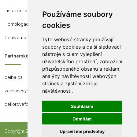
Instalační místa
Používáme soubory
cookies
Homologace
Ceník autofólií
Tyto webové stránky používají
soubory cookies a další sledovací
nástroje s cílem vylepšení
Partnerské stránky
uživatelského prostředí, zobrazení
přizpůsobeného obsahu a reklam,
analýzy návštěvnosti webových
ceiba.cz
stránek a zjištění zdroje
návštěvnosti.
zavesnesystemy.cz
dekorovefolie.cz
Souhlasím
Odmítám
Copyright 2023 Ceiba, s.r.o.
Upravit mé předvolby