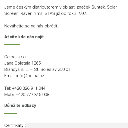
Jsme českým distributorem v oblasti značek Suntek, Solar
Screen, Raven films, STAS již od roku 1997.
Neváhejte se na nás obrátit.
Ať víte kde nás najít
Ceiba, s.r.o.
Jana Opletala 1265
Brandýs n. L. – St. Boleslav 250 01
Email:
info@ceiba.cz
Tel:
+420 326 911 044
Mobil
+420 777 345 008
Důležité odkazy
Certifikáty produktů