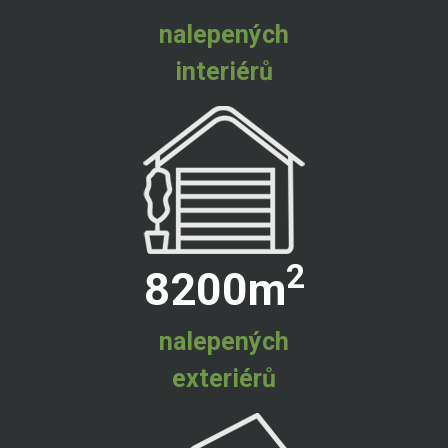
nalepených
interiérů
2
8200
m
nalepených
exteriérů