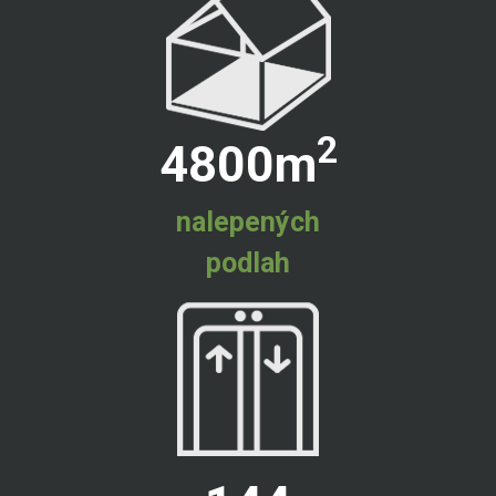
2
4800
m
nalepených
podlah