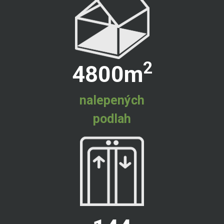
2
4800
m
nalepených
podlah