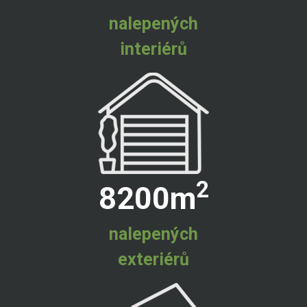
nalepených
interiérů
2
8200
m
nalepených
exteriérů