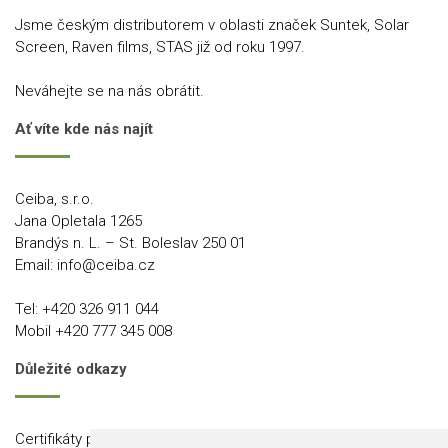
Jsme českým distributorem v oblasti značek Suntek, Solar
Screen, Raven films, STAS již od roku 1997.
Neváhejte se na nás obrátit.
Ať víte kde nás najít
Ceiba, s.r.o.
Jana Opletala 1265
Brandýs n. L. – St. Boleslav 250 01
Email:
info@ceiba.cz
Tel:
+420 326 911 044
Mobil
+420 777 345 008
Důležité odkazy
Certifikáty produktů