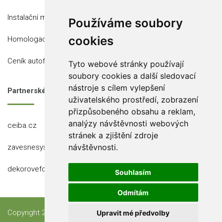
Instalační místa
Používáme soubory
cookies
Homologace
Ceník autofólií
Tyto webové stránky používají
soubory cookies a další sledovací
nástroje s cílem vylepšení
Partnerské stránky
uživatelského prostředí, zobrazení
přizpůsobeného obsahu a reklam,
analýzy návštěvnosti webových
ceiba.cz
stránek a zjištění zdroje
návštěvnosti.
zavesnesystemy.cz
dekorovefolie.cz
Souhlasím
Odmítám
Copyright 2023 Ceiba, s.r.o.
Upravit mé předvolby