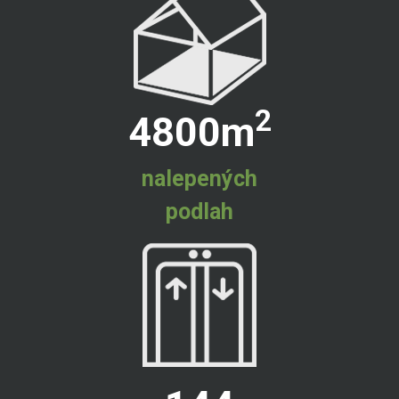
2
4800
m
nalepených
podlah