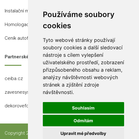
Instalační místa
Používáme soubory
cookies
Homologace
Ceník autofólií
Tyto webové stránky používají
soubory cookies a další sledovací
nástroje s cílem vylepšení
Partnerské stránky
uživatelského prostředí, zobrazení
přizpůsobeného obsahu a reklam,
analýzy návštěvnosti webových
ceiba.cz
stránek a zjištění zdroje
návštěvnosti.
zavesnesystemy.cz
dekorovefolie.cz
Souhlasím
Odmítám
Copyright 2023 Ceiba, s.r.o.
Upravit mé předvolby