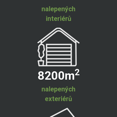
nalepených
interiérů
2
8200
m
nalepených
exteriérů