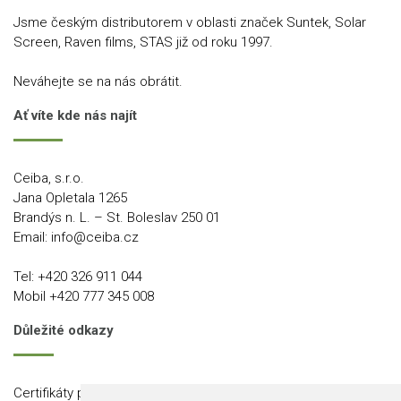
Jsme českým distributorem v oblasti značek Suntek, Solar
Screen, Raven films, STAS již od roku 1997.
Neváhejte se na nás obrátit.
Ať víte kde nás najít
Ceiba, s.r.o.
Jana Opletala 1265
Brandýs n. L. – St. Boleslav 250 01
Email:
info@ceiba.cz
Tel:
+420 326 911 044
Mobil
+420 777 345 008
Důležité odkazy
Certifikáty produktů