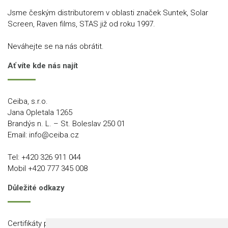
Jsme českým distributorem v oblasti značek Suntek, Solar
Screen, Raven films, STAS již od roku 1997.
Neváhejte se na nás obrátit.
Ať víte kde nás najít
Ceiba, s.r.o.
Jana Opletala 1265
Brandýs n. L. – St. Boleslav 250 01
Email:
info@ceiba.cz
Tel:
+420 326 911 044
Mobil
+420 777 345 008
Důležité odkazy
Certifikáty produktů