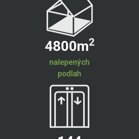
2
4800
m
nalepených
podlah