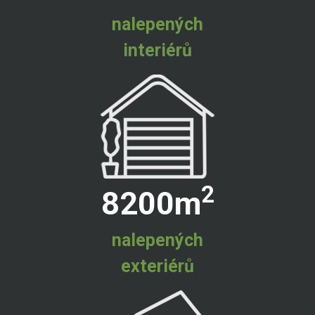
nalepených
interiérů
2
8200
m
nalepených
exteriérů