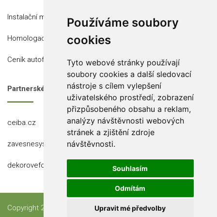
Instalační místa
Používáme soubory
cookies
Homologace
Ceník autofólií
Tyto webové stránky používají
soubory cookies a další sledovací
nástroje s cílem vylepšení
Partnerské stránky
uživatelského prostředí, zobrazení
přizpůsobeného obsahu a reklam,
analýzy návštěvnosti webových
ceiba.cz
stránek a zjištění zdroje
návštěvnosti.
zavesnesystemy.cz
dekorovefolie.cz
Souhlasím
Odmítám
Copyright 2023 Ceiba, s.r.o.
Upravit mé předvolby