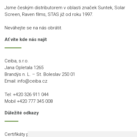
Jsme českým distributorem v oblasti značek Suntek, Solar
Screen, Raven films, STAS již od roku 1997.
Neváhejte se na nás obrátit.
Ať víte kde nás najít
Ceiba, s.r.o.
Jana Opletala 1265
Brandýs n. L. – St. Boleslav 250 01
Email:
info@ceiba.cz
Tel:
+420 326 911 044
Mobil
+420 777 345 008
Důležité odkazy
Certifikáty produktů