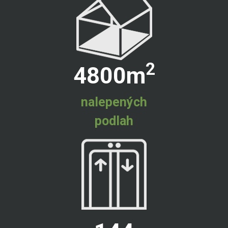
2
4800
m
nalepených
podlah