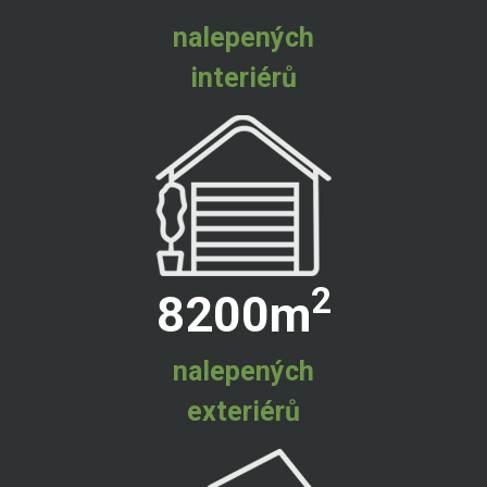
nalepených
interiérů
2
8200
m
nalepených
exteriérů