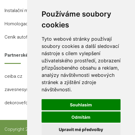
Instalační místa
Používáme soubory
cookies
Homologace
Ceník autofólií
Tyto webové stránky používají
soubory cookies a další sledovací
nástroje s cílem vylepšení
Partnerské stránky
uživatelského prostředí, zobrazení
přizpůsobeného obsahu a reklam,
analýzy návštěvnosti webových
ceiba.cz
stránek a zjištění zdroje
návštěvnosti.
zavesnesystemy.cz
dekorovefolie.cz
Souhlasím
Odmítám
Copyright 2023 Ceiba, s.r.o.
Upravit mé předvolby