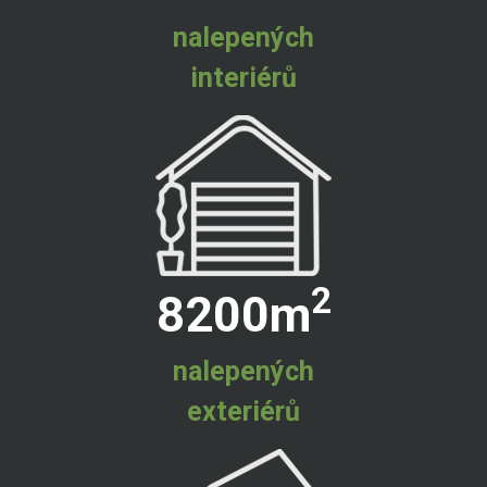
nalepených
interiérů
2
8200
m
nalepených
exteriérů