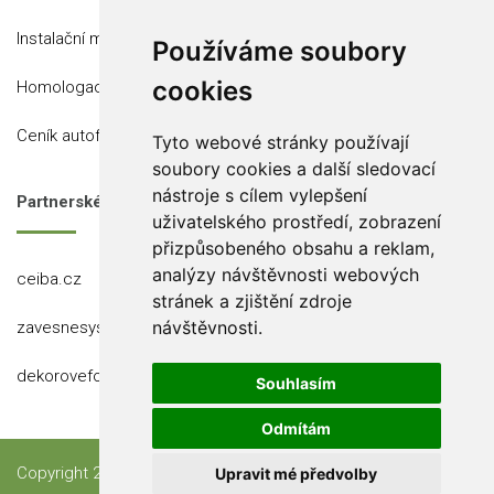
Instalační místa
Používáme soubory
cookies
Homologace
Ceník autofólií
Tyto webové stránky používají
soubory cookies a další sledovací
nástroje s cílem vylepšení
Partnerské stránky
uživatelského prostředí, zobrazení
přizpůsobeného obsahu a reklam,
analýzy návštěvnosti webových
ceiba.cz
stránek a zjištění zdroje
návštěvnosti.
zavesnesystemy.cz
dekorovefolie.cz
Souhlasím
Odmítám
Copyright 2023 Ceiba, s.r.o.
Upravit mé předvolby