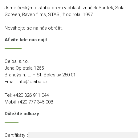
Jsme českým distributorem v oblasti značek Suntek, Solar
Screen, Raven films, STAS již od roku 1997.
Neváhejte se na nás obrátit.
Ať víte kde nás najít
Ceiba, s.r.o.
Jana Opletala 1265
Brandýs n. L. – St. Boleslav 250 01
Email:
info@ceiba.cz
Tel:
+420 326 911 044
Mobil
+420 777 345 008
Důležité odkazy
Certifikáty produktů