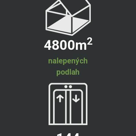
2
4800
m
nalepených
podlah