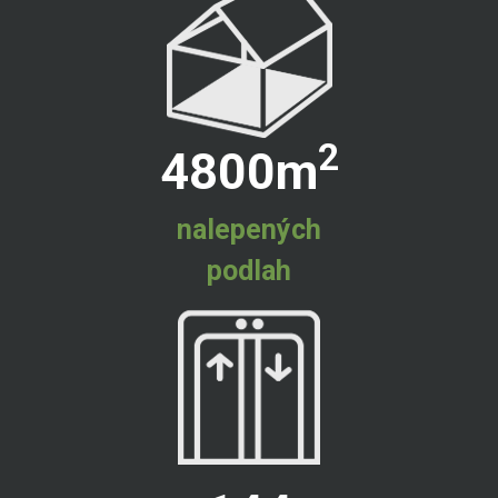
2
4800
m
nalepených
podlah