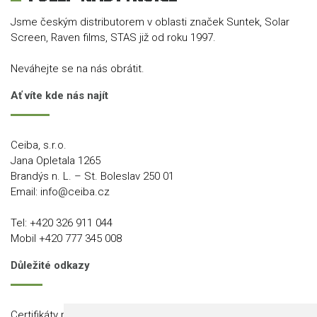
Jsme českým distributorem v oblasti značek Suntek, Solar
Screen, Raven films, STAS již od roku 1997.
Neváhejte se na nás obrátit.
Ať víte kde nás najít
Ceiba, s.r.o.
Jana Opletala 1265
Brandýs n. L. – St. Boleslav 250 01
Email:
info@ceiba.cz
Tel:
+420 326 911 044
Mobil
+420 777 345 008
Důležité odkazy
Certifikáty produktů