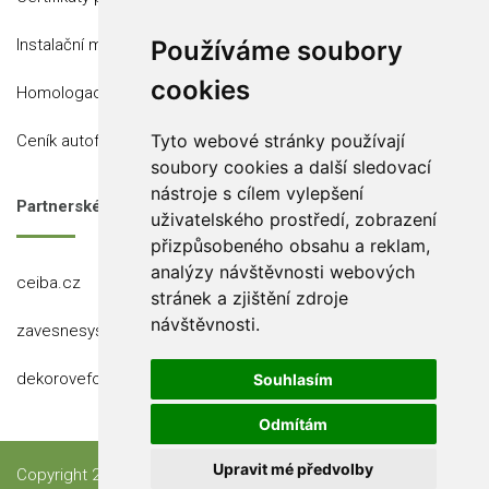
Instalační místa
Používáme soubory
cookies
Homologace
Ceník autofólií
Tyto webové stránky používají
soubory cookies a další sledovací
nástroje s cílem vylepšení
Partnerské stránky
uživatelského prostředí, zobrazení
přizpůsobeného obsahu a reklam,
analýzy návštěvnosti webových
ceiba.cz
stránek a zjištění zdroje
návštěvnosti.
zavesnesystemy.cz
dekorovefolie.cz
Souhlasím
Odmítám
Copyright 2023 Ceiba, s.r.o.
Upravit mé předvolby