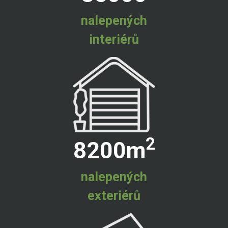
nalepených
interiérů
2
8200
m
nalepených
exteriérů