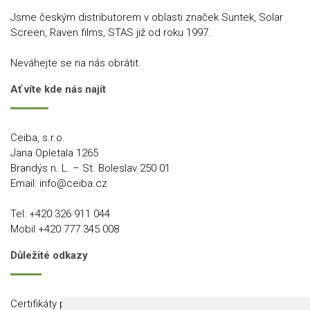
Jsme českým distributorem v oblasti značek Suntek, Solar
Screen, Raven films, STAS již od roku 1997.
Neváhejte se na nás obrátit.
Ať víte kde nás najít
Ceiba, s.r.o.
Jana Opletala 1265
Brandýs n. L. – St. Boleslav 250 01
Email:
info@ceiba.cz
Tel:
+420 326 911 044
Mobil
+420 777 345 008
Důležité odkazy
Certifikáty produktů