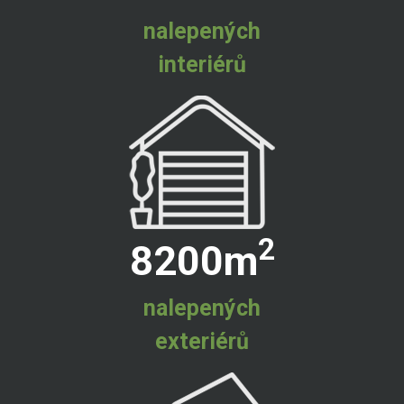
nalepených
interiérů
2
8200
m
nalepených
exteriérů