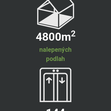
2
4800
m
nalepených
podlah