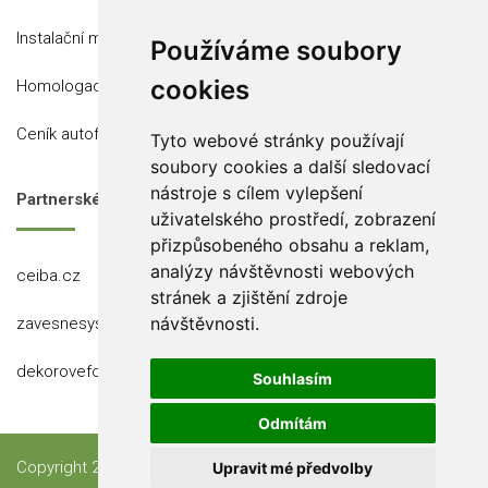
Instalační místa
Používáme soubory
cookies
Homologace
Ceník autofólií
Tyto webové stránky používají
soubory cookies a další sledovací
nástroje s cílem vylepšení
Partnerské stránky
uživatelského prostředí, zobrazení
přizpůsobeného obsahu a reklam,
analýzy návštěvnosti webových
ceiba.cz
stránek a zjištění zdroje
návštěvnosti.
zavesnesystemy.cz
dekorovefolie.cz
Souhlasím
Odmítám
Copyright 2023 Ceiba, s.r.o.
Upravit mé předvolby