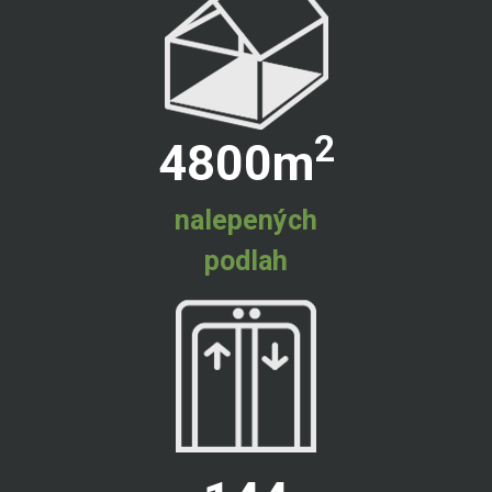
2
4800
m
nalepených
podlah