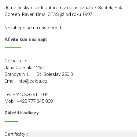
Jsme českým distributorem v oblasti značek Suntek, Solar
Screen, Raven films, STAS již od roku 1997.
Neváhejte se na nás obrátit.
Ať víte kde nás najít
Ceiba, s.r.o.
Jana Opletala 1265
Brandýs n. L. – St. Boleslav 250 01
Email:
info@ceiba.cz
Tel:
+420 326 911 044
Mobil
+420 777 345 008
Důležité odkazy
Certifikáty produktů