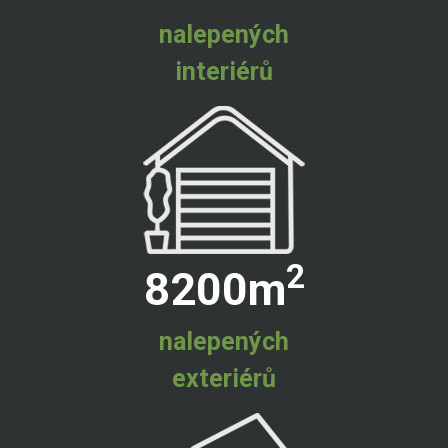
nalepených
interiérů
2
8200
m
nalepených
exteriérů