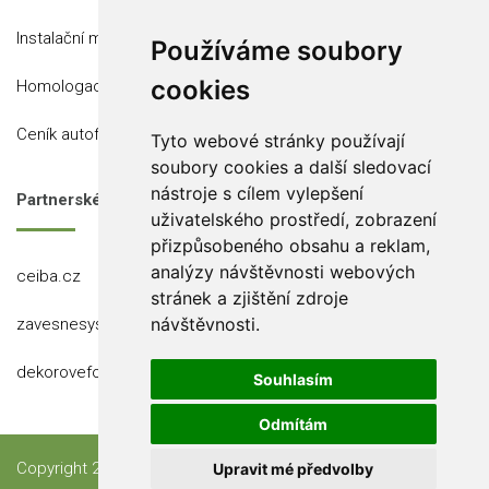
Instalační místa
Používáme soubory
cookies
Homologace
Ceník autofólií
Tyto webové stránky používají
soubory cookies a další sledovací
nástroje s cílem vylepšení
Partnerské stránky
uživatelského prostředí, zobrazení
přizpůsobeného obsahu a reklam,
analýzy návštěvnosti webových
ceiba.cz
stránek a zjištění zdroje
návštěvnosti.
zavesnesystemy.cz
dekorovefolie.cz
Souhlasím
Odmítám
Copyright 2023 Ceiba, s.r.o.
Upravit mé předvolby