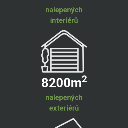
nalepených
interiérů
2
8200
m
nalepených
exteriérů