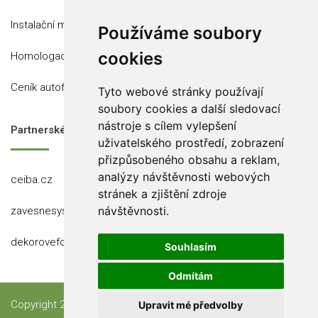
Instalační místa
Používáme soubory
cookies
Homologace
Ceník autofólií
Tyto webové stránky používají
soubory cookies a další sledovací
nástroje s cílem vylepšení
Partnerské stránky
uživatelského prostředí, zobrazení
přizpůsobeného obsahu a reklam,
analýzy návštěvnosti webových
ceiba.cz
stránek a zjištění zdroje
návštěvnosti.
zavesnesystemy.cz
dekorovefolie.cz
Souhlasím
Odmítám
Copyright 2023 Ceiba, s.r.o.
Upravit mé předvolby