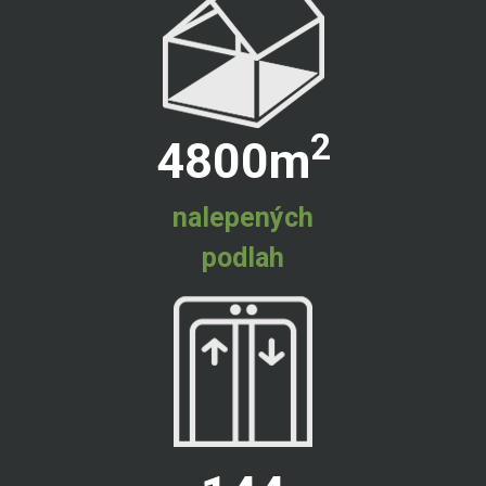
2
4800
m
nalepených
podlah