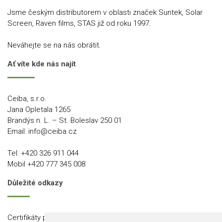
Jsme českým distributorem v oblasti značek Suntek, Solar
Screen, Raven films, STAS již od roku 1997.
Neváhejte se na nás obrátit.
Ať víte kde nás najít
Ceiba, s.r.o.
Jana Opletala 1265
Brandýs n. L. – St. Boleslav 250 01
Email:
info@ceiba.cz
Tel:
+420 326 911 044
Mobil
+420 777 345 008
Důležité odkazy
Certifikáty produktů