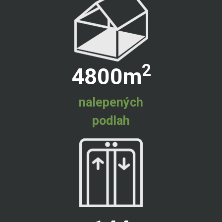
2
4800
m
nalepených
podlah