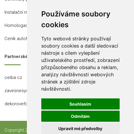
Instalační místa
Používáme soubory
cookies
Homologace
Ceník autofólií
Tyto webové stránky používají
soubory cookies a další sledovací
nástroje s cílem vylepšení
Partnerské stránky
uživatelského prostředí, zobrazení
přizpůsobeného obsahu a reklam,
analýzy návštěvnosti webových
ceiba.cz
stránek a zjištění zdroje
návštěvnosti.
zavesnesystemy.cz
dekorovefolie.cz
Souhlasím
Odmítám
Copyright 2023 Ceiba, s.r.o.
Upravit mé předvolby