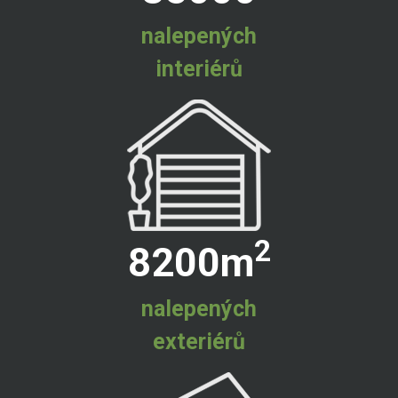
nalepených
interiérů
2
8200
m
nalepených
exteriérů