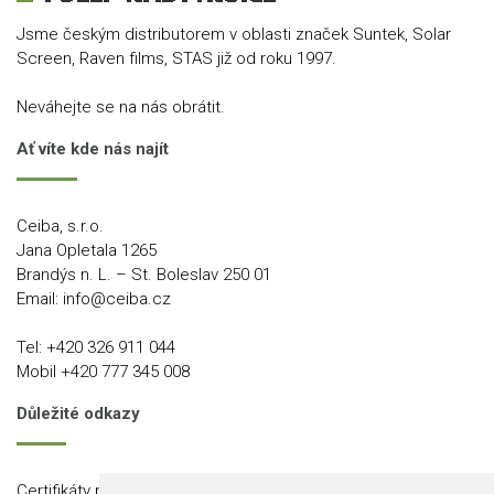
Jsme českým distributorem v oblasti značek Suntek, Solar
Screen, Raven films, STAS již od roku 1997.
Neváhejte se na nás obrátit.
Ať víte kde nás najít
Ceiba, s.r.o.
Jana Opletala 1265
Brandýs n. L. – St. Boleslav 250 01
Email:
info@ceiba.cz
Tel:
+420 326 911 044
Mobil
+420 777 345 008
Důležité odkazy
Certifikáty produktů