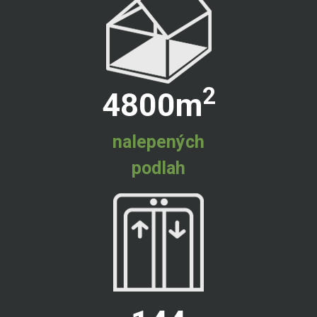
2
4800
m
nalepených
podlah