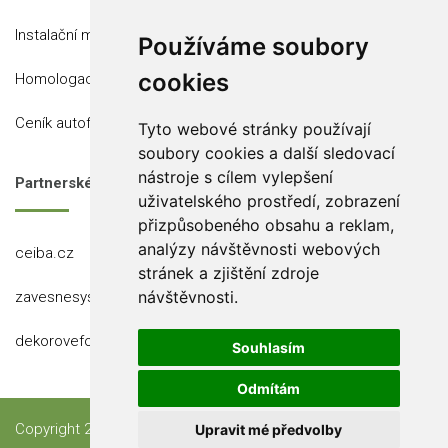
Instalační místa
Používáme soubory
cookies
Homologace
Ceník autofólií
Tyto webové stránky používají
soubory cookies a další sledovací
nástroje s cílem vylepšení
Partnerské stránky
uživatelského prostředí, zobrazení
přizpůsobeného obsahu a reklam,
analýzy návštěvnosti webových
ceiba.cz
stránek a zjištění zdroje
návštěvnosti.
zavesnesystemy.cz
dekorovefolie.cz
Souhlasím
Odmítám
Copyright 2023 Ceiba, s.r.o.
Upravit mé předvolby