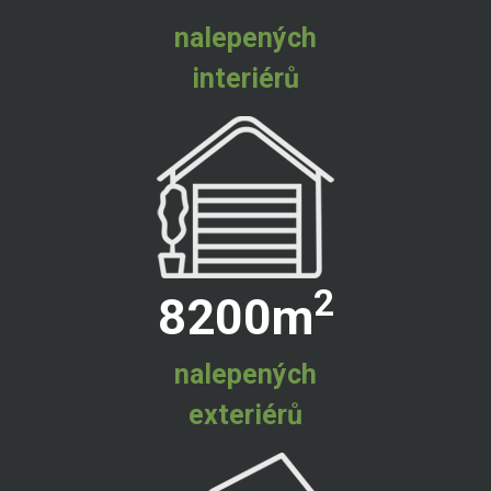
nalepených
interiérů
2
8200
m
nalepených
exteriérů