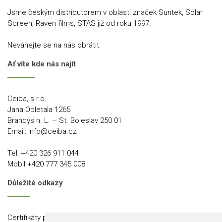
Jsme českým distributorem v oblasti značek Suntek, Solar
Screen, Raven films, STAS již od roku 1997.
Neváhejte se na nás obrátit.
Ať víte kde nás najít
Ceiba, s.r.o.
Jana Opletala 1265
Brandýs n. L. – St. Boleslav 250 01
Email:
info@ceiba.cz
Tel:
+420 326 911 044
Mobil
+420 777 345 008
Důležité odkazy
Certifikáty produktů