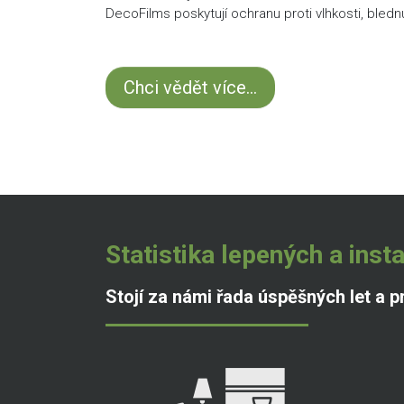
DecoFilms poskytují ochranu proti vlhkosti, blednut
Chci vědět více...
Statistika lepených a ins
Stojí za námi řada úspěšných let a pr