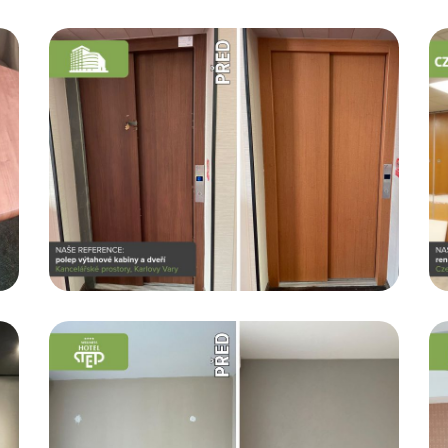
Czech Inn Hotels
Renovace posuvných stěn
Chci vědět více...
Komerční prostory, Pardubice
Polep zdí
Chci vědět více...