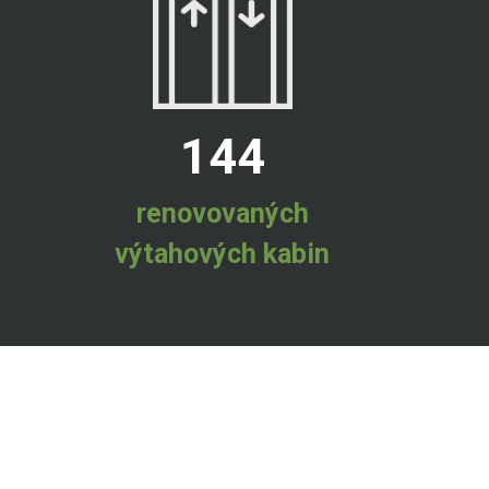
144
renovovaných
výtahových kabin