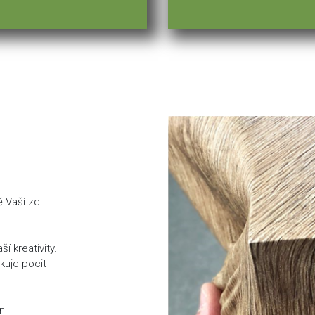
ě Vaší zdi
í kreativity.
ukuje pocit
en