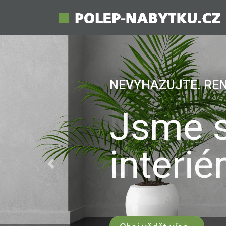
BROŽURA KE STAŽE
Mějte 
dekore
Previous
Chci vědět více...