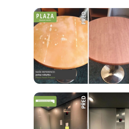
Kancelářské prostory, Karlovy
Vary
Polep výtahové kabiny a dveří
Chci vědět více...
kého kraje
Wellness Hotel Step
Polep zdí a nábytku
Chci vědět více...