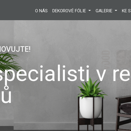
O NÁS
DEKOROVÉ FÓLIE
GALERIE
KE 
NÍ
přehled o aktu
ch