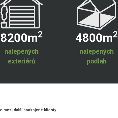
2
2
8200
m
4800
m
nalepených
nalepených
exteriérů
podlah
e mezi další spokojené klienty.