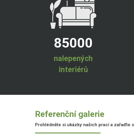
85000
nalepených
interiérů
Referenční galerie
Prohlédněte si ukázky našich prací a zařaďte s