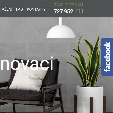
ZAVOLEJTE NÁM
STAŽENÍ
FAQ
KONTAKTY
727 952 111
álních
Next