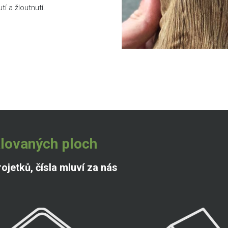
í a žloutnutí.
talovaných ploch
ojetků, čísla mluví za nás