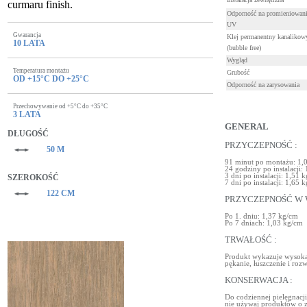
curmaru finish.
Odporność na promieniowan
UV
Gwarancja
Klej permanentny kanalikow
10 LATA
(bubble free)
Wygląd
Temperatura montażu
Grubość
OD +15°C DO +25°C
Odporność na zarysowania
Przechowywanie od +5°C do +35°C
3 LATA
GENERAL
DŁUGOŚĆ
PRZYCZEPNOŚĆ :
50 M
91 minut po montażu: 1,
24 godziny po instalacji:
3 dni po instalacji: 1,51 
SZEROKOŚĆ
7 dni po instalacji: 1,65 
122 CM
PRZYCZEPNOŚĆ W 
Po 1. dniu: 1,37 kg/cm
Po 7 dniach: 1,03 kg/cm
TRWAŁOŚĆ :
Produkt wykazuje wysoką 
pękanie, łuszczenie i rozw
KONSERWACJA :
Do codziennej pielęgnacji
nie używaj produktów o