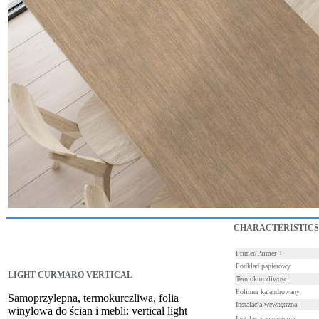
CHARACTERISTICS
Primer/Primer +
Podkład papierowy
LIGHT CURMARO VERTICAL
Termokurczliwość
Polimer kalandrowany
Samoprzylepna, termokurczliwa, folia
Instalacja wewnętrzna
winylowa do ścian i mebli: vertical light
Instalacja zewnętrzna