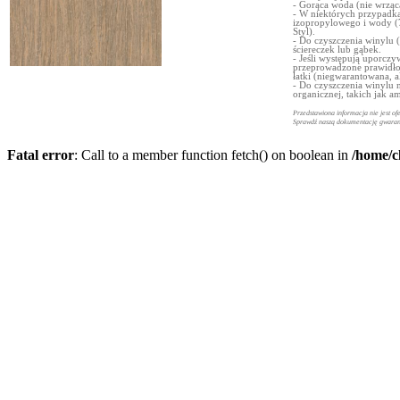
- Gorąca woda (nie wrz
- W niektórych przypadka
izopropylowego i wody (
Styl).
- Do czyszczenia winylu 
ściereczek lub gąbek.
- Jeśli występują uporczy
przeprowadzone prawidł
łatki (niegwarantowana, 
- Do czyszczenia winylu 
organicznej, takich jak a
Przedstawiona informacja nie jest of
Sprawdź naszą dokumentację gwaran
Fatal error
: Call to a member function fetch() on boolean in
/home/c